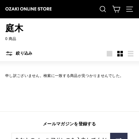
コ
ン
O
検索する
サイト
テ
ン
Z
ツ
庭木
A
に
ス
K
キ
0 商品
ッ
I
プ
す
F
絞り込み
る
大
小
リ
L
き
さ
ス
い
い
ト
O
申し訳ございません。検索に一致する商品が見つかりませんでした。
W
E
R
P
A
R
メールマガジンを登録する
K
あ