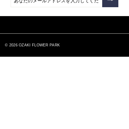
な
た
の
メ
ー
ル
ア
ド
レ
ス
© 2026 OZAKI FLOWER PARK
を
入
力
し
て
く
だ
さ
い